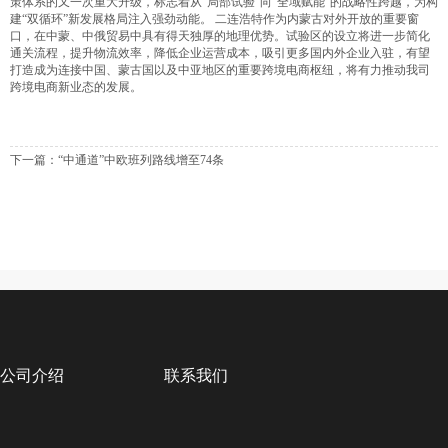
策体系的又一次重大升级，标志着从“局部试验”向“全域赋能”的战略性跨越，为构
建“双循环”新发展格局注入强劲动能。 二连浩特作为内蒙古对外开放的重要窗
口，在中蒙、中俄贸易中具有得天独厚的地理优势。试验区的设立将进一步简化
通关流程，提升物流效率，降低企业运营成本，吸引更多国内外企业入驻，有望
打造成为连接中国、蒙古国以及中亚地区的重要跨境电商枢纽，将有力推动我司
跨境电商新业态的发展。
下一篇：
“中通道”中欧班列路线增至74条
公司介绍
联系我们